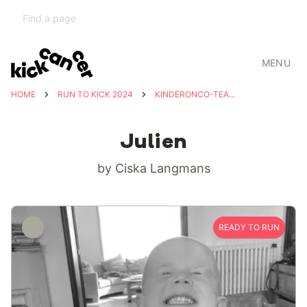
MENU
HOME
RUN TO KICK 2024
KINDERONCO-TEAM UZ LEUVEN
Julien
by Ciska Langmans
READY TO RUN