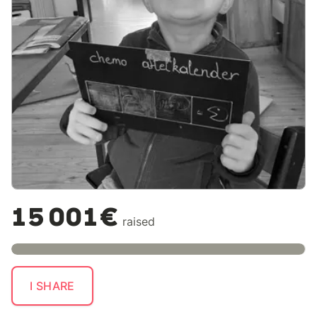
15 001€
raised
I SHARE