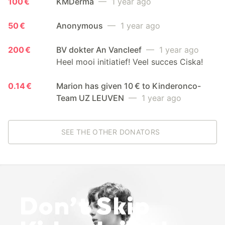
100 €
KMDerma
— 1 year ago
50 €
Anonymous
— 1 year ago
200 €
BV dokter An Vancleef
— 1 year ago
Heel mooi initiatief! Veel succes Ciska!
0.14 €
Marion has given 10 € to Kinderonco-
Team UZ LEUVEN
— 1 year ago
SEE THE OTHER DONATORS
Don’t Skip