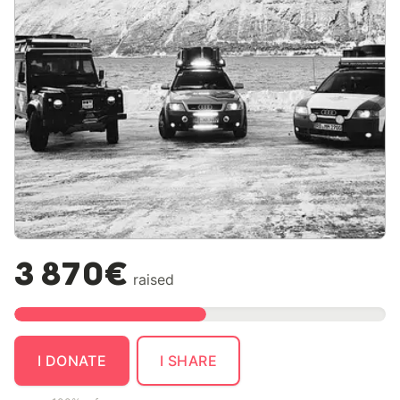
3 870€
raised
I DONATE
I SHARE