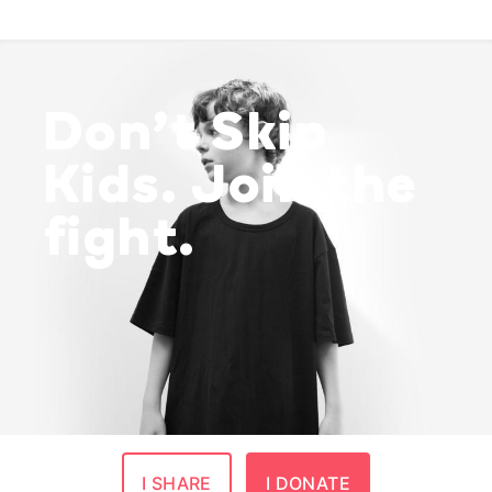
Don’t Skip
Kids. Join the
fight.
I SHARE
I DONATE