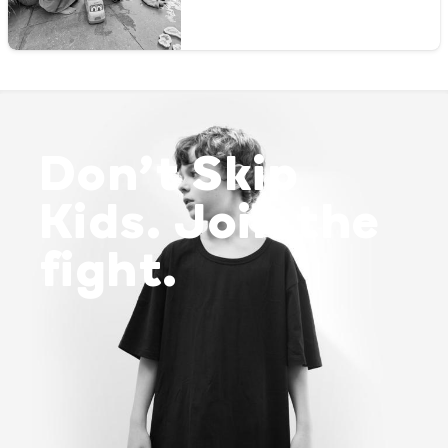
Don’t Skip
Kids. Join the
fight.