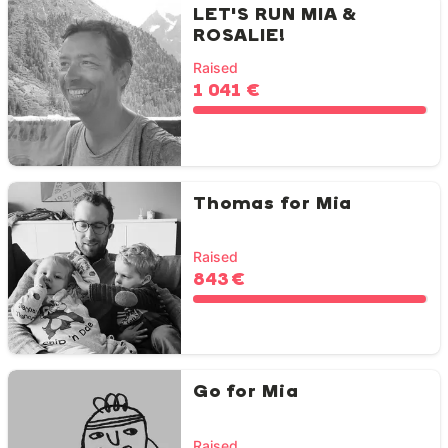
LET'S RUN MIA &
ROSALIE!
Raised
1 041 €
Thomas for Mia
Raised
843 €
Go for Mia
Raised