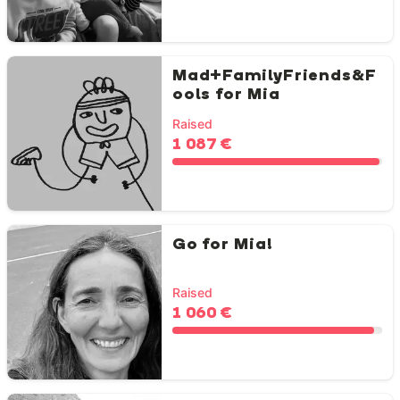
Mad+FamilyFriends&F
ools for Mia
Raised
1 087 €
Go for Mia!
Raised
1 060 €