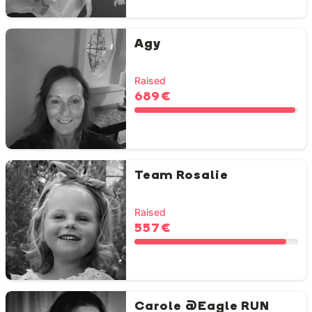
Agy
Raised
689 €
Team Rosalie
Raised
557 €
Carole @Eagle RUN