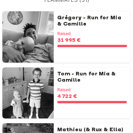
Grégory - Run for Mia
& Camille
Raised
31 995 €
Tom - Run for Mia &
Camille
Raised
4 722 €
Mathieu (& Rux & Ella)