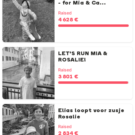
- for Mia & Ca...
Raised
4 628 €
LET'S RUN MIA &
ROSALIE!
Raised
3 801 €
Elias loopt voor zusje
Rosalie
Raised
2 834 €