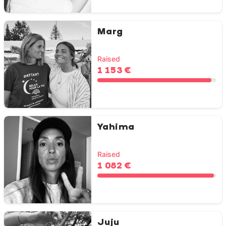
Marg
Raised
1 153 €
Yahima
Raised
1 082 €
Juju