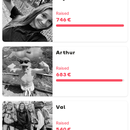
Raised
746 €
Arthur
Raised
683 €
Val
Raised
540 €