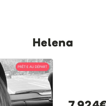
Helena
PRÊT·E AU DÉPART