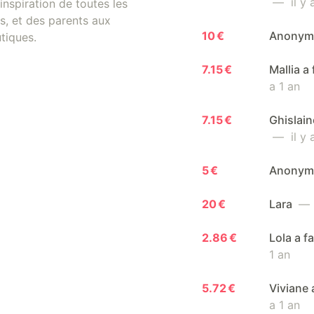
— il y a
inspiration de toutes les
, et des parents aux
10 €
Anony
tiques.
7.15 €
Mallia a
a 1 an
7.15 €
Ghislain
— il y a
5 €
Anony
20 €
Lara
— i
2.86 €
Lola a f
1 an
5.72 €
Viviane 
a 1 an