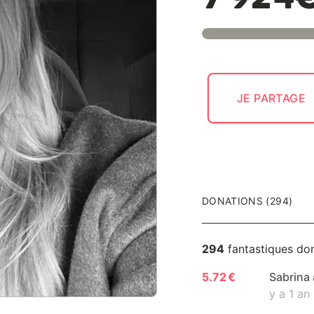
7 924
JE PARTAGE
DONATIONS (294)
294
fantastiques do
5.72 €
Sabrina 
y a 1 an