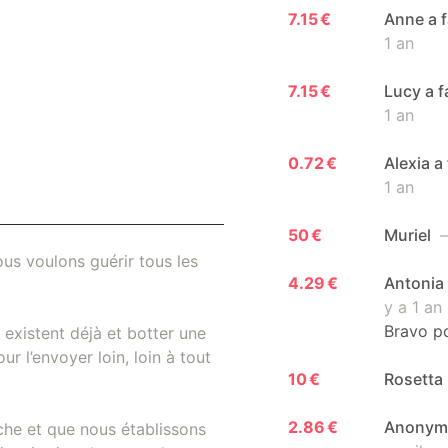
7.15 €
Anne a f
1 an
7.15 €
Lucy a f
1 an
0.72 €
Alexia a
1 an
50 €
Muriel
—
us voulons guérir tous les
4.29 €
Antonia 
y a 1 an
Bravo p
existent déjà et botter une
r l’envoyer loin, loin à tout
10 €
Rosetta
2.86 €
Anonyme 
che et que nous établissons