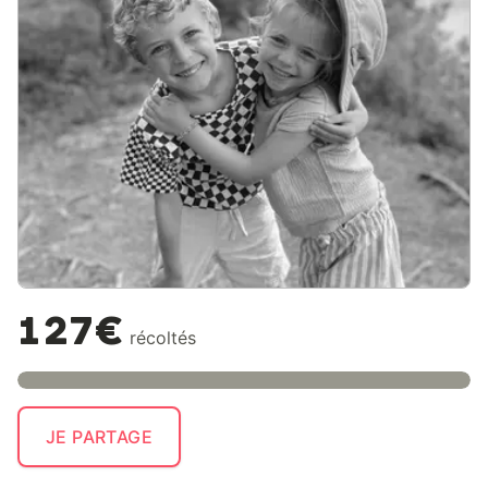
127€
récoltés
JE PARTAGE