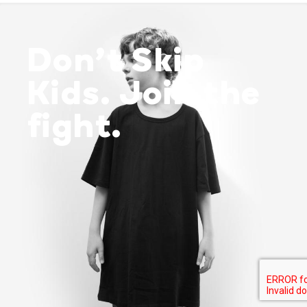
Don’t Skip
Kids. Join the
fight.