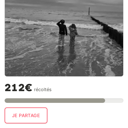
212€
récoltés
JE PARTAGE