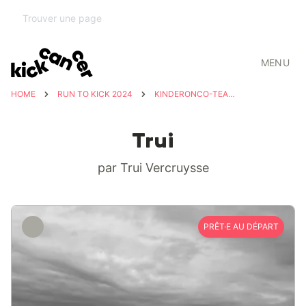
MENU
HOME
RUN TO KICK 2024
KINDERONCO-TEAM UZ LEUVEN
Trui
par Trui Vercruysse
PRÊT·E AU DÉPART