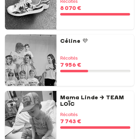
Récoltés
8 070 €
Céline 💜
Récoltés
7 956 €
Mama Linde > TEAM
LOÏC
Récoltés
7 743 €