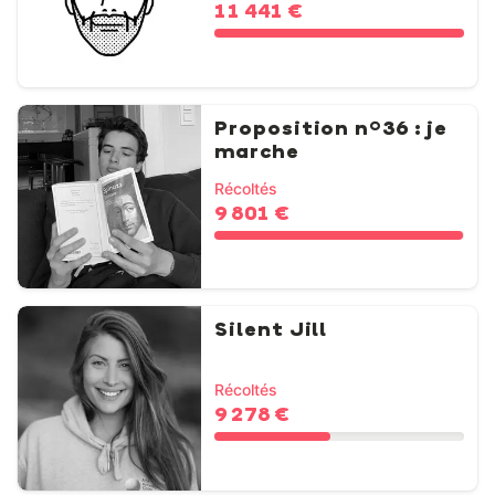
11 441 €
Proposition n°36 : je
marche
Récoltés
9 801 €
Silent Jill
Récoltés
9 278 €