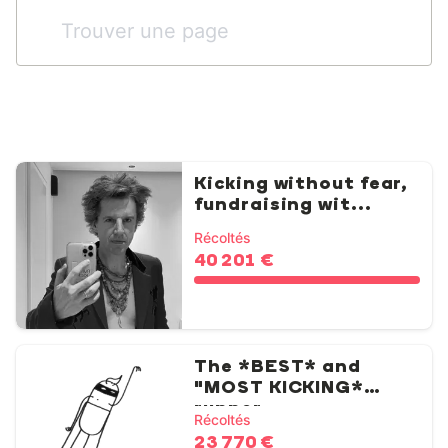
Kicking without fear,
fundraising wit...
Récoltés
40 201 €
The *BEST* and
"MOST KICKING*
runner
Récoltés
23 770 €