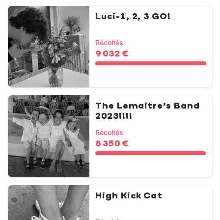
Luci-1, 2, 3 GO!
Récoltés
9 032 €
The Lemaitre’s Band
2023!!!!
Récoltés
8 350 €
High Kick Cat