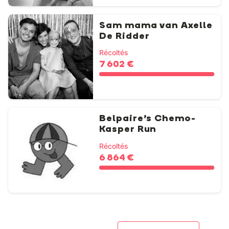
Sam mama van Axelle
De Ridder
Récoltés
7 602 €
Belpaire’s Chemo-
Kasper Run
Récoltés
6 864 €