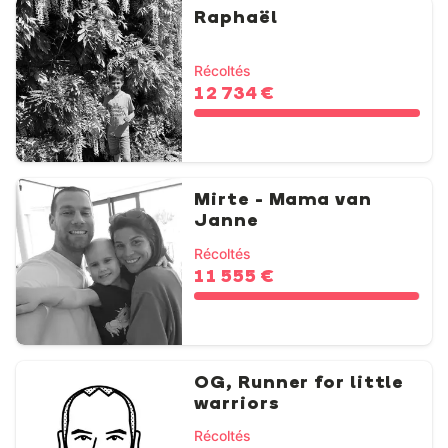
Raphaël
Récoltés
12 734 €
Mirte - Mama van
Janne
Récoltés
11 555 €
OG, Runner for little
warriors
Récoltés