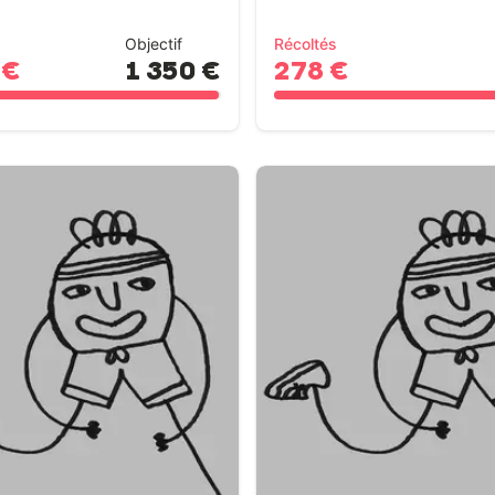
Objectif
Récoltés
 €
1 350 €
278 €