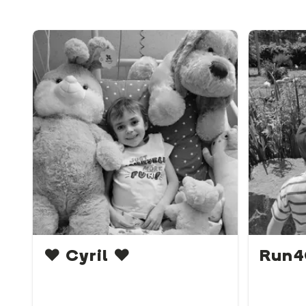
❤️ Cyril ❤️
Run4