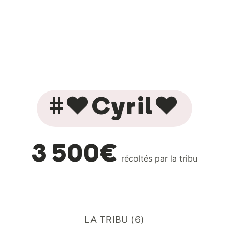
#❤️Cyril❤️
3 500€
récoltés par la tribu
LA TRIBU (6)