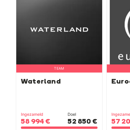
TEAM
Waterland
Euro
Ingezameld
Doel
Ingezame
58 994 €
52 850 €
57 2