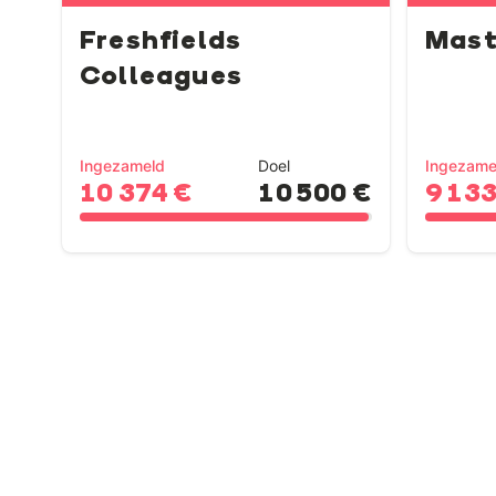
Freshfields
Mast
Colleagues
Ingezameld
Doel
Ingezame
10 374 €
10 500 €
9 133