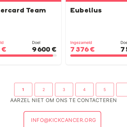
ercard Team
Eubelius
ld
Doel
Ingezameld
Doe
 €
9 600 €
7 376 €
7
1
2
3
4
5
AARZEL NIET OM ONS TE CONTACTEREN
INFO@KICKCANCER.ORG