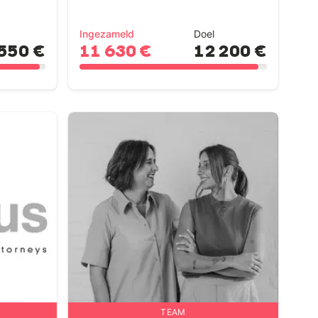
Ingezameld
Doel
550 €
11 630 €
12 200 €
TEAM