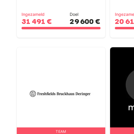
Ingezameld
Doel
Ingezame
31 491 €
29 600 €
20 6
TEAM