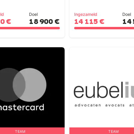
ld
Doel
Ingezameld
Doel
10 €
18 900 €
14 115 €
14 
TEAM
TEAM