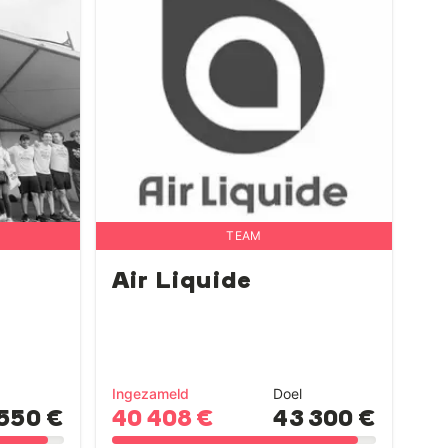
TEAM
Air Liquide
Ingezameld
Doel
550 €
40 408 €
43 300 €