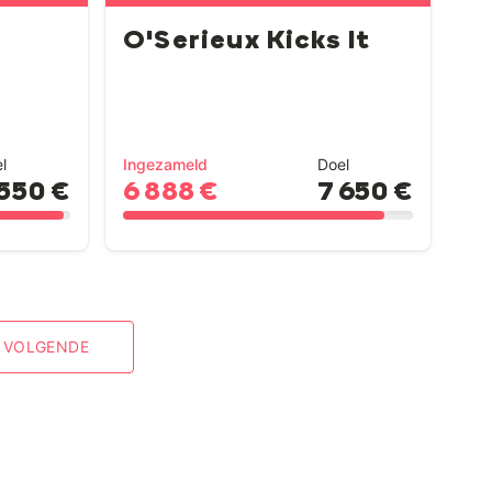
O'Serieux Kicks It
l
Ingezameld
Doel
 550 €
6 888 €
7 650 €
VOLGENDE