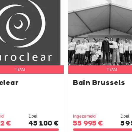
TEAM
TEAM
clear
Bain Brussels
ld
Doel
Ingezameld
Doel
02 €
45 100 €
55 995 €
59 